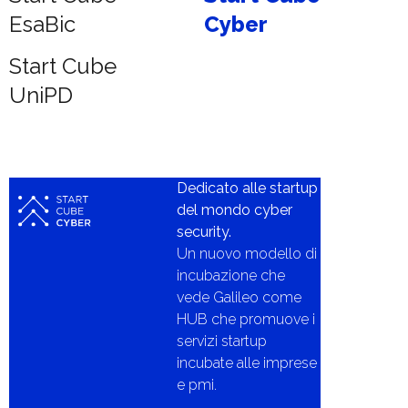
EsaBic
Cyber
Start Cube
UniPD
Dedicato alle startup
del mondo cyber
security.
Un nuovo modello di
incubazione che
vede Galileo come
HUB che promuove i
servizi startup
incubate alle imprese
e pmi.