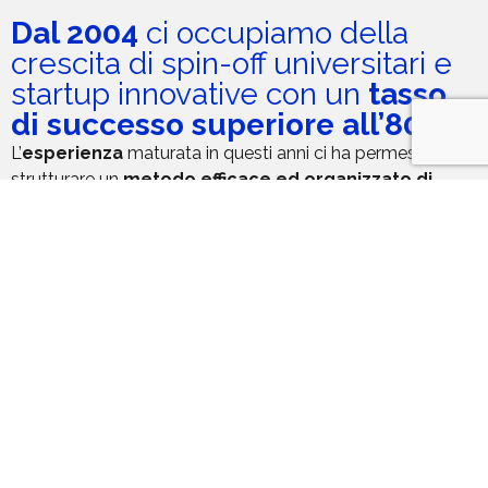
Dal 2004
ci occupiamo della
crescita di spin-off universitari e
startup innovative con un
tasso
di successo superiore all’80%.
L’
esperienza
maturata in questi anni ci ha permesso di
strutturare un
metodo efficace ed organizzato di
Le Verticali
accompagnamento
al mercato, fatto di step strutturati
ed un framework testato.
Start Cube
Abbiamo un team competente e
multidisciplinare
che
ci permette di accompagnare startup di
ogni settore
EsaBic
merceologico.
L’Incubatore
Start Cube
#guida
#metodo
#multidisciplinare
About Us
Cyber
News ed Eventi
Start Cube
UniPD