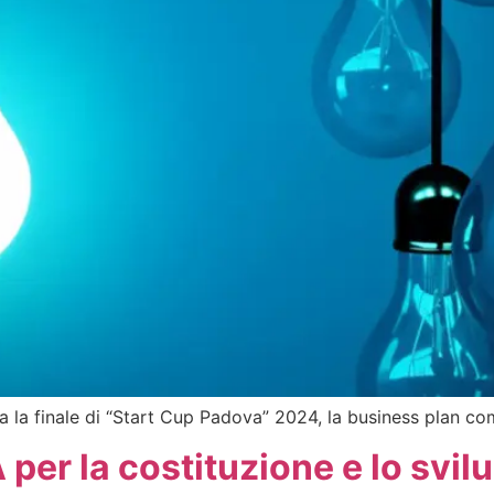
a la finale di “Start Cup Padova” 2024, la business plan com
r la costituzione e lo svilu