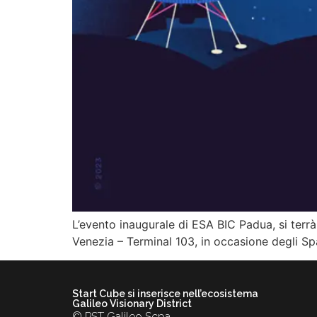
L’evento inaugurale di ESA BIC Padua, si terr
Venezia – Terminal 103, in occasione degli 
Start Cube si inserisce nell’ecosistema
Galileo Visionary District
© PST Galileo Scpa