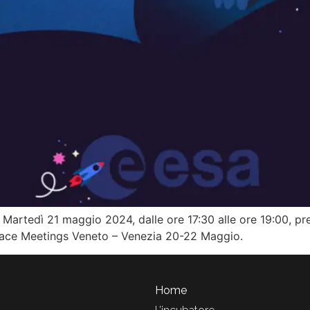
à Martedì 21 maggio 2024, dalle ore 17:30 alle ore 19:00, p
Space Meetings Veneto – Venezia 20-22 Maggio.
Home